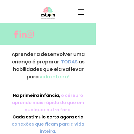
Aprender a desenvolver uma
criança é preparar
TODAS
as
habilidades que ela vai levar
para
vida inteira!
Na primeira infância,
o cérebro
aprende mais rápido do que em
qualquer outra fase.
Cada estímulo certo agora cria
conexões que ficam para a vida
inteira.