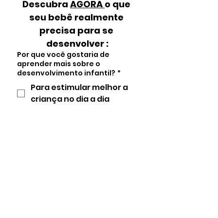
Descubra 
AGORA 
o que 
seu bebê realmente 
precisa para se 
desenvolver :
Por que você gostaria de
aprender mais sobre o
desenvolvimento infantil?
*
Para estimular melhor a
criança no dia a dia
Para identificar sinais de
alerta no tempo certo
Para ter mais clareza e
segurança em cada fase
Próximo