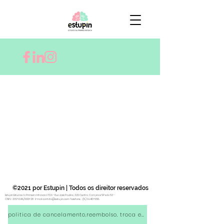
©2021 por Estupin | Todos os direitor reservados
Estupin Estudos da Primeira Infancia LTDA - Rua José Paulino, 320 Centro, Campinas SP sala 53 -
CNPJ :
31.571.049
/0001-28 E-mail
contato@estupin.com
Telefone :
(19) 99413-5519
politica de cancelamento,reembolso, troca e entrega