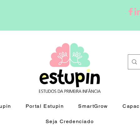
upin
Portal Estupin
SmartGrow
Capaci
Seja Credenciado