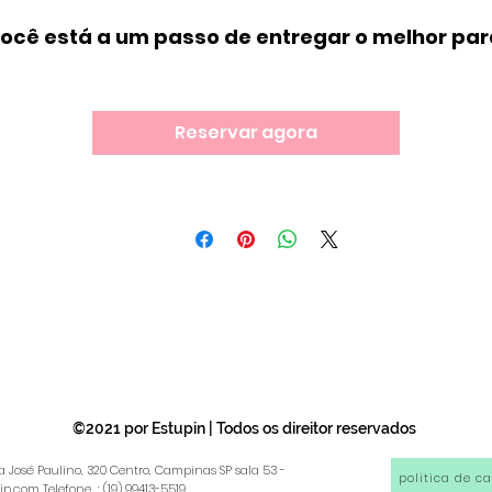
ocê está a um passo de entregar o melhor par
o desenvolvimento da sua criança ! 
Aqui você tera acesso aos melhores profissinais
Reservar agora
com capacitação para estimular capacidades
motoras, cognitivas e socioemocionais do seu 
pequeno(a) de maneira lúdica e gentil.
©2021 por Estupin | Todos os direitor reservados
a José Paulino, 320 Centro, Campinas SP sala 53 -
politica de c
in.com
Telefone : (19) 99413-5519