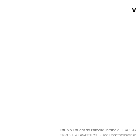
V
Estupin Estudos da Primeira Infancia LTDA - Ru
CNPJ : 31.571.049/0001-28 E-mail
contato@estup