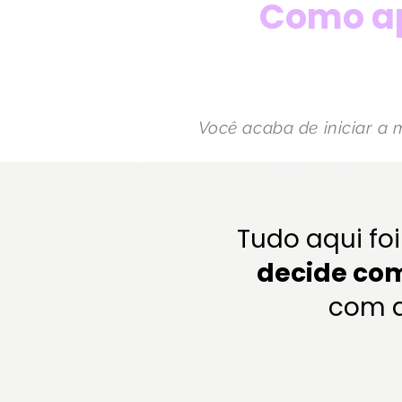
Como ap
Você acaba de iniciar a 
Tudo aqui foi
decide com
com a