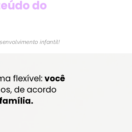
teúdo do
senvolvimento infantil!
a flexível:
você
os, de acordo
família.