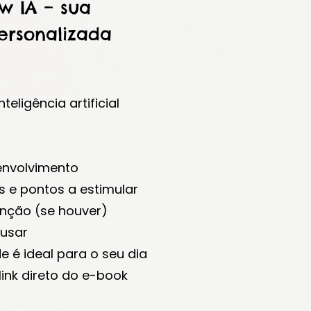
w IA – sua
personalizada
eligência artificial
envolvimento
s e pontos a estimular
enção (se houver)
 usar
e é ideal para o seu dia
link direto do e-book