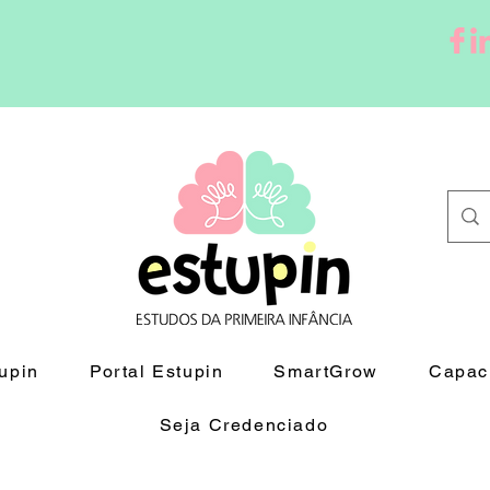
upin
Portal Estupin
SmartGrow
Capaci
Seja Credenciado