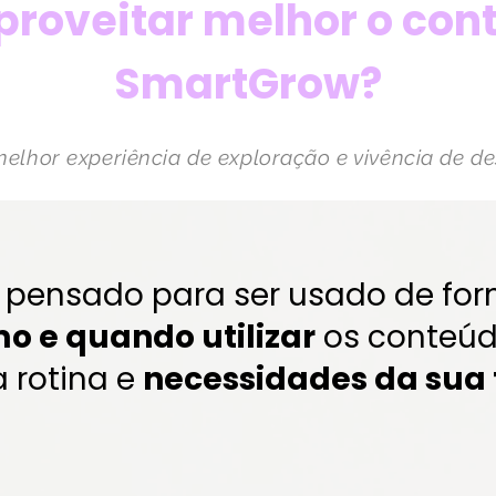
roveitar melhor o con
SmartGrow?
melhor experiência de exploração e vivência de de
 pensado para ser usado de form
o e quando utilizar
os conteúd
 rotina e
necessidades da sua 