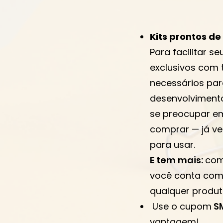
Kit
s prontos de
Para facilitar s
exclusivos com 
necessários pa
desenvolvimento
se preocupar em
comprar — já ve
para usar.
E tem mais:
com
você conta com
qualquer produto
Use o cupom
S
vantagem!