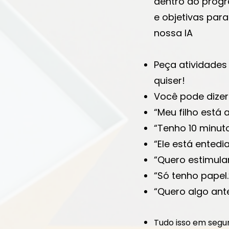
dentro do progr
e objetivas par
nossa IA
Peça atividades
quiser!
Você pode dizer 
“Meu filho está 
“Tenho 10 minut
“Ele está entedi
“Quero estimula
“Só tenho papel.
“Quero algo ant
Tudo isso em segu