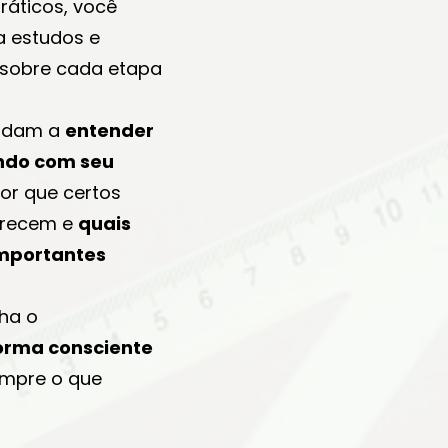
ráticos, você
 estudos e
s sobre cada etapa
judam a
entender
ndo com seu
or que certos
recem e
quais
importantes
ha o
orma consciente
mpre o que