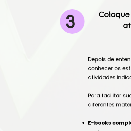
Coloque
3
at
Depois de enten
conhecer os est
atividades indic
Para facilitar s
diferentes mater
E-books compl