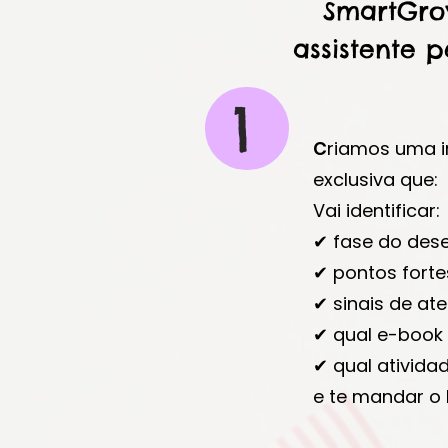
SmartGro
assistente 
1
C
riamos uma int
exclusiva que:
Vai identificar:
✔ fase do des
✔ pontos forte
✔ sinais de at
✔ qual e-book
✔ qual atividad
e te mandar o 