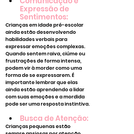
Comunicação e 
Expressão de 
Sentimentos:
Crianças em idade pré-escolar 
ainda estão desenvolvendo 
habilidades verbais para 
expressar emoções complexas. 
Quando sentem raiva, ciúme ou 
frustrações de forma intensa, 
podem vir à morder como uma 
forma de se expressarem. É 
importante lembrar que elas 
ainda estão aprendendo a lidar 
com suas emoções e a mordida 
pode ser uma resposta instintiva.
Busca de Atenção:
Crianças pequenas estão 
sempre ansiosas por atenção, 