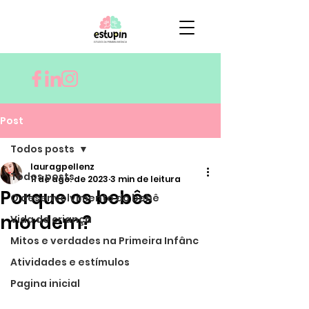
Post
Todos posts
lauragpellenz
Todos posts
11 de ago. de 2023
3 min de leitura
Porque os bebês
O desenvolvimento do bebê
mordem?
Vida de criança
Mitos e verdades na Primeira Infânc
Atividades e estímulos
Pagina inicial