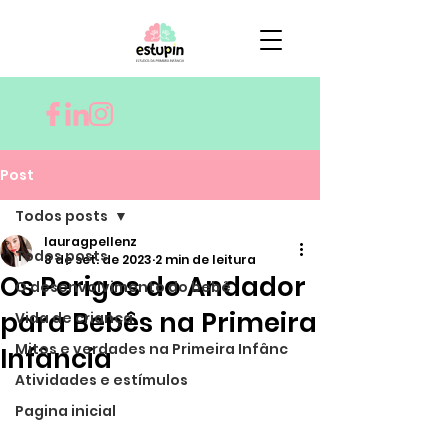
Post
Todos posts
lauragpellenz
Todos posts
8 de set. de 2023
2 min de leitura
Os Perigos do Andador
O desenvolvimento do bebê
para Bebês na Primeira
Vida de criança
Mitos e verdades na Primeira Infânc
Infância
Atividades e estímulos
Pagina inicial